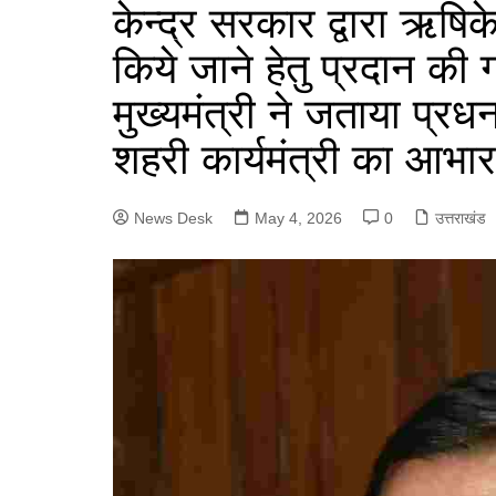
e
केन्द्र सरकार द्वारा ऋषिके
a
p
n
g
r
किये जाने हेतु प्रदान क
p
g
r
e
मुख्यमंत्री ने जताया प्रधन
e
a
r
m
शहरी कार्यमंत्री का आभार
News Desk
May 4, 2026
0
उत्तराखंड