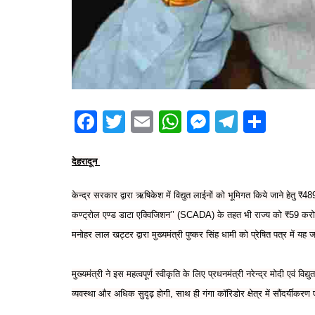
F
T
E
W
M
T
S
a
w
m
h
e
el
h
c
itt
ai
at
s
e
ar
देहरादून
e
er
l
s
s
gr
e
केन्द्र सरकार द्वारा ऋषिकेश में विद्युत लाईनों को भूमिगत किये जाने हेतु ₹
b
A
e
a
कण्ट्रोल एण्ड डाटा एक्विजिशन’’ (SCADA) के तहत भी राज्य को ₹59 करोड़ 
o
p
n
m
मनोहर लाल खट्टर द्वारा मुख्यमंत्री पुष्कर सिंह धामी को प्रेषित पत्र में यह
o
p
g
k
er
मुख्यमंत्री ने इस महत्वपूर्ण स्वीकृति के लिए प्रधनमंत्री नरेन्द्र मोदी एवं वि
व्यवस्था और अधिक सुदृढ़ होगी, साथ ही गंगा कॉरिडोर क्षेत्र में सौंदर्यीकरण 