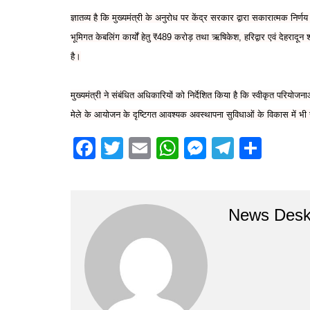
ज्ञातव्य है कि मुख्यमंत्री के अनुरोध पर केंद्र सरकार द्वारा सकारात्मक नि
भूमिगत केबलिंग कार्यों हेतु ₹489 करोड़ तथा ऋषिकेश, हरिद्वार एवं देह
है।
मुख्यमंत्री ने संबंधित अधिकारियों को निर्देशित किया है कि स्वीकृत परियोज
मेले के आयोजन के दृष्टिगत आवश्यक अवस्थापना सुविधाओं के विकास में भी
F
T
E
W
M
T
S
a
w
m
h
e
el
h
c
itt
ai
at
s
e
ar
e
er
l
s
s
gr
e
News Des
b
A
e
a
o
p
n
m
o
p
g
k
er