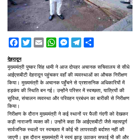
F
T
E
W
M
T
S
a
w
m
h
e
el
h
देहरादून
c
itt
ai
at
s
e
ar
मुख्यमंत्री पुष्कर सिंह धामी ने आज दोपहर अचानक सचिवालय से सीधे
e
er
l
s
s
gr
e
आईएसबीटी देहरादून पहुंचकर वहाँ की व्यवस्थाओं का औचक निरीक्षण
b
A
e
a
किया। मुख्यमंत्री के अचानक पहुँचने से प्रशासनिक अधिकारियों में
o
p
n
m
हड़कंप की स्थिति बन गई। उन्होंने परिसर में स्वच्छता, यात्रियों की
सुविधा, संचालन व्यवस्था और परिवहन प्रबंधन का बारीकी से निरीक्षण
o
p
g
किया।
k
er
निरीक्षण के दौरान मुख्यमंत्री ने कई स्थानों पर फैली गंदगी को देखकर
कड़ी नाराजगी व्यक्त की। उन्होंने कहा कि आईएसबीटी जैसे महत्वपूर्ण
सार्वजनिक स्थलों पर स्वच्छता में कोई भी लापरवाही बर्दाश्त नहीं की
जाएगी। इस दौरान मुख्यमंत्री ने स्वयं झाड़ू उठाकर सफाई भी की और