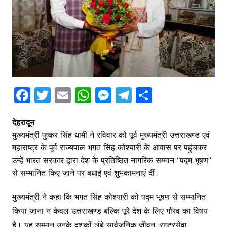
F
T
E
W
M
T
S
a
w
m
h
e
el
h
देहरादून
c
itt
ai
at
s
e
ar
मुख्यमंत्री पुष्कर सिंह धामी ने रविवार को पूर्व मुख्यमंत्री उत्तराखण्ड एवं
e
er
l
s
s
gr
e
महाराष्ट्र के पूर्व राज्यपाल भगत सिंह कोश्यारी के आवास पर पहुंचकर
b
A
e
a
उन्हें भारत सरकार द्वारा देश के प्रतिष्ठित नागरिक सम्मान ‘‘पद्म भूषण’’
o
p
n
m
से सम्मानित किए जाने पर बधाई एवं शुभकामनाएं दीं।
o
p
g
मुख्यमंत्री ने कहा कि भगत सिंह कोश्यारी को पद्म भूषण से सम्मानित
k
er
किया जाना न केवल उत्तराखण्ड बल्कि पूरे देश के लिए गौरव का विषय
है। यह सम्मान उनके दशकों लंबे सार्वजनिक जीवन, राष्ट्रसेवा,