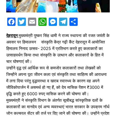
F
T
E
W
M
T
S
a
w
m
h
e
el
h
देहरादून
मुख्यमंत्री पुष्कर सिंह धामी ने राज्य स्थापना की रजत जयंती के
c
itt
ai
at
s
e
ar
अवसर पर हिमालयन संस्कृति केंद्र गढ़ी कैंट देहरादून में आयोजित
e
er
l
s
s
gr
e
हिमालय निनाद उत्सव- 2025 में प्रतिभाग करते हुए कलाकारों का
b
A
e
a
उत्साहवर्धन किया तथा संस्कृति के उत्थान और कलाकारों के हित में
o
p
n
m
चार घोषणाएं की।
उन्होंने वृद्ध एवं आर्थिक रूप से कमजोर कलाकारों तथा लेखकों को
o
p
g
जिन्होंने अपना पूरा जीवन कला एवं संस्कृति तथा साहित्य की आराधना
k
er
में लगा दिया परंतु वृद्धावस्था व खराब स्वास्थ्य के कारण वह अपने
जीविकोपार्जन में असमर्थ हो गए हैं, को देय मासिक पेंशन ₹3000 में
वृद्धि करते हुए 6000 रुपए मासिक करने की घोषणा की।
मुख्यमंत्री ने संस्कृति विभाग के अंतर्गत सूचीबद्ध सांस्कृतिक दलों के
कलाकारों का मानदेय एवं अन्य व्यवस्थाएं भारत सरकार के उपक्रम नॉर्थ
जोन कल्चरल सेंटर की तर्ज पर दिए जाने की घोषणा की। उन्होंने प्रदेश