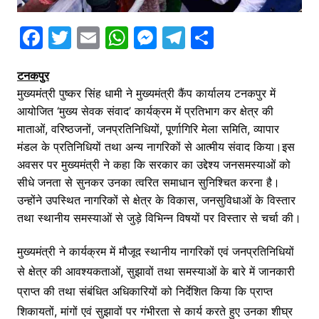
F
T
E
W
M
T
S
a
w
m
h
e
el
h
टनकपुर
c
itt
ai
at
s
e
ar
मुख्यमंत्री पुष्कर सिंह धामी ने मुख्यमंत्री कैंप कार्यालय टनकपुर में
e
er
l
s
s
gr
e
आयोजित ‘मुख्य सेवक संवाद’ कार्यक्रम में प्रतिभाग कर क्षेत्र की
b
A
e
a
माताओं, वरिष्ठजनों, जनप्रतिनिधियों, पूर्णागिरि मेला समिति, व्यापार
o
p
n
m
मंडल के प्रतिनिधियों तथा अन्य नागरिकों से आत्मीय संवाद किया।इस
अवसर पर मुख्यमंत्री ने कहा कि सरकार का उद्देश्य जनसमस्याओं को
o
p
g
सीधे जनता से सुनकर उनका त्वरित समाधान सुनिश्चित करना है।
k
er
उन्होंने उपस्थित नागरिकों से क्षेत्र के विकास, जनसुविधाओं के विस्तार
तथा स्थानीय समस्याओं से जुड़े विभिन्न विषयों पर विस्तार से चर्चा की।
मुख्यमंत्री ने कार्यक्रम में मौजूद स्थानीय नागरिकों एवं जनप्रतिनिधियों
से क्षेत्र की आवश्यकताओं, सुझावों तथा समस्याओं के बारे में जानकारी
प्राप्त की तथा संबंधित अधिकारियों को निर्देशित किया कि प्राप्त
शिकायतों, मांगों एवं सुझावों पर गंभीरता से कार्य करते हुए उनका शीघ्र