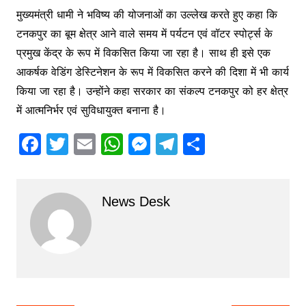
मुख्यमंत्री धामी ने भविष्य की योजनाओं का उल्लेख करते हुए कहा कि
टनकपुर का बूम क्षेत्र आने वाले समय में पर्यटन एवं वॉटर स्पोर्ट्स के
प्रमुख केंद्र के रूप में विकसित किया जा रहा है। साथ ही इसे एक
आकर्षक वेडिंग डेस्टिनेशन के रूप में विकसित करने की दिशा में भी कार्य
किया जा रहा है। उन्होंने कहा सरकार का संकल्प टनकपुर को हर क्षेत्र
में आत्मनिर्भर एवं सुविधायुक्त बनाना है।
F
T
E
W
M
T
S
a
w
m
h
e
el
h
c
itt
ai
at
s
e
ar
News Desk
e
er
l
s
s
gr
e
b
A
e
a
o
p
n
m
o
p
g
k
er