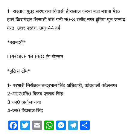
1- सरताज पुत्र सरफराज निवासी हीरालाल कस्बा बडा मवाना मेरठ
हाल किरायेदार लिसाडी रोड गली न0-8 रसीद नगर बुमिया पुल जनपद
मेरठ, उत्तर प्रदेश, उम्र 44 वर्ष
*बरामदगी*
I PHONE 16 PRO रंग गोल्डन
*पुलिस टीम*
1- प्रभारी निरीक्षक चन्द्रभान सिंह अधिकारी, कोतवाली पटेलनगर
2-अ0उ0नि0 विजय प्रताप सिंह
3-का0 अनोज राणा
4-का0 शिवराज सिंह
F
T
E
W
M
T
S