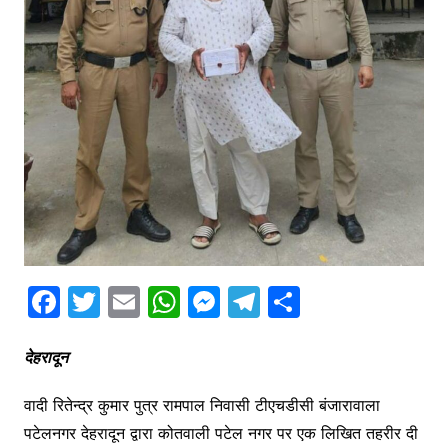
F
T
E
W
M
T
S
a
w
m
h
e
el
h
c
itt
ai
at
s
e
ar
देहरादून
e
er
l
s
s
gr
e
वादी रितेन्द्र कुमार पुत्र रामपाल निवासी टीएचडीसी बंजारावाला
b
A
e
a
पटेलनगर देहरादून द्वारा कोतवाली पटेल नगर पर एक लिखित तहरीर दी