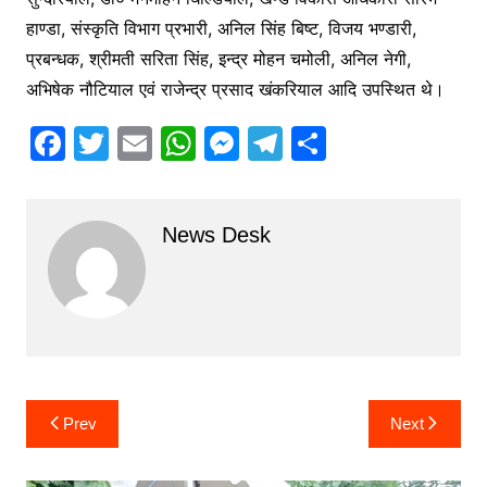
हाण्डा, संस्कृति विभाग प्रभारी, अनिल सिंह बिष्ट, विजय भण्डारी,
प्रबन्धक, श्रीमती सरिता सिंह, इन्द्र मोहन चमोली, अनिल नेगी,
अभिषेक नौटियाल एवं राजेन्द्र प्रसाद खंकरियाल आदि उपस्थित थे।
F
T
E
W
M
T
S
a
w
m
h
e
el
h
c
itt
ai
at
s
e
ar
News Desk
e
er
l
s
s
gr
e
b
A
e
a
o
p
n
m
o
p
g
k
er
Post
Prev
Next
navigation