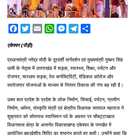
F
T
E
W
M
T
S
a
w
m
h
e
el
h
c
itt
ai
at
s
e
ar
एकेश्वर (पौड़ी)
e
er
l
s
s
gr
e
प्रधानमंत्री नरेंद्र मोदी के दूरदर्शी मार्गदर्शन एवं मुख्यमंत्री पुष्कर सिंह
b
A
e
a
धामी के नेतृत्व में उत्तराखंड में सड़क, स्वास्थ्य, शिक्षा, पर्यटन और
o
p
n
m
रोजगार, चारधाम सड़क, रेल कनेक्टिविटी, मेडिकल कॉलेज और
o
p
g
स्वरोजगार योजनाओं के माध्यम से निरंतर विकास की गंगा बह रही है।
k
er
उक्त बात प्रदेश के प्रदेश के लोक निर्माण, सिंचाई, पर्यटन, ग्रामीण
निर्माण, धर्मस्व, संस्कृति मंत्री एवं क्षेत्रीय विधायक सतपाल महाराज ने
शुक्रवार को सोमनाथ स्वाभिमान पर्व के अवसर पर चौबट्टाखाल
विधानसभा क्षेत्र के अन्तर्गत विकासखण्ड एकेश्वर के पणखेत में
आयोजित बहुउद्देशीय शिविर का शुभारंभ करते हुए कही। उन्होंने कहा कि